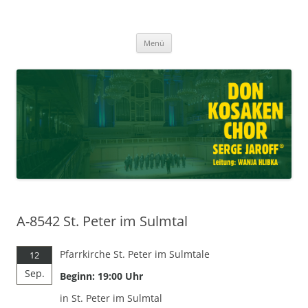
Don Kosaken Chor Serge Jaroff ®
Zum
Leitung: Wanja Hlibka
Menü
Inhalt
springen
A-8542 St. Peter im Sulmtal
Pfarrkirche St. Peter im Sulmtale
12
Sep.
Beginn: 19:00 Uhr
in St. Peter im Sulmtal