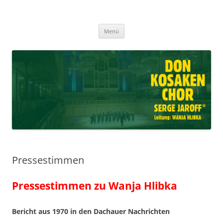
Don Kosaken Chor Serge Jaroff ®
Zum
Leitung: Wanja Hlibka
Menü
Inhalt
springen
Pressestimmen
Pressestimmen zu Wanja Hlibka
Bericht aus 1970 in den Dachauer Nachrichten