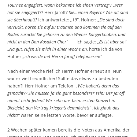
Tournee engagiert, wann bekomme ich einen Vertrag“?
„
Wer
hat sie engagiert
?? Herr Jaroff?
Sie…einen Bayern? Wie alt sind
sie
überhaupt!?
Ich antwortete:
„19
“. Hofner: „
Sie sind doch
verrückt, hören
sie auf zu träumen und kommen sie auf den
Boden zurück!! Sie gehören
zu den Wiener Sängerknaben, und
nicht in den Don Kosaken Chor
“ Ich sagte: „
Es ist aber so
!“
„
Na gut, rufen sie mich in einer Woche an
, hörte ich da von
Hofner
„ich werde mit Herrn Jaroff telefonieren!“
Nach einer Woche rief ich Herrn Hofner erneut an. Nun
war er viel freundlicher! Sollte das etwas zu bedeuten
haben?! Herr Hofner am Telefon: „
Wie haben’s denn das
gemacht?? Sie müssen ja
ein ganz besonderer sein! Der Jaroff
nimmt nicht Jeden!! Wir sehn uns
beim ersten Konzert in
Bielefeld, den Vertrag kriegen’s demnächst!“ „Ich
glaub das
nicht!“
waren seine letzten Worte, bevor er auflegte.
2 Wochen später kamen bereits die Noten aus Amerika, der