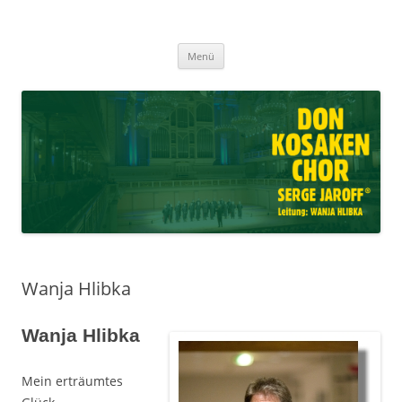
Don Kosaken Chor Serge Jaroff ®
Zum
Leitung: Wanja Hlibka
Menü
Inhalt
springen
Wanja Hlibka
Wanja Hlibka
Mein erträumtes