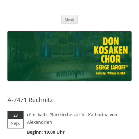
Don Kosaken Chor Serge Jaroff ®
Zum
Leitung: Wanja Hlibka
Menü
Inhalt
springen
A-7471 Rechnitz
röm. kath. Pfarrkirche zur hl. Katharina von
23
Alexandrien
Sep.
Beginn: 19.00 Uhr