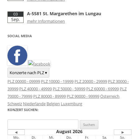
A-5581 St. Margarethen im Lungau
03
Sep.
mehr Informationen
SOCIAL MEDIA
Konzerte nach PLZ ▾
PLZ 00000 - 09999
PLZ 10000 - 19999
PLZ 20000 - 29999
PLZ 30000 -
39999
PLZ 40000 - 49999
PLZ 50000 - 59999
PLZ 60000 - 69999
PLZ
70000 - 79999
PLZ 80000 - 89999
PLZ 90000 - 99999
Österreich
Schweiz
Niederlande
Belgien
Luxemburg
KONZERT SUCHEN:
Suchen
nach:
August 2026
◄
►
Mo.
Di.
Mi.
Do.
Fr.
Sa.
So.