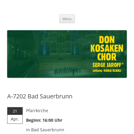
Don Kosaken Chor Serge Jaroff ®
Zum
Leitung: Wanja Hlibka
Menü
Inhalt
springen
A-7202 Bad Sauerbrunn
Pfarrkirche
21
Apr.
Beginn: 16:00 Uhr
in Bad Sauerbrunn