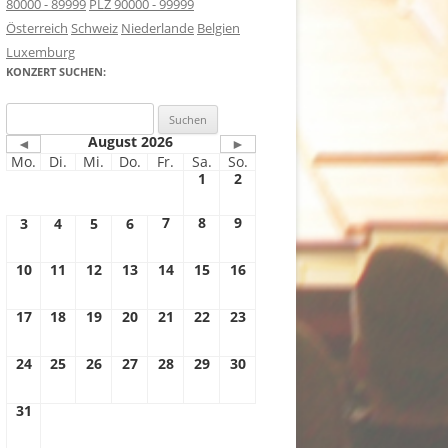
80000 - 89999
PLZ 90000 - 99999
Österreich
Schweiz
Niederlande
Belgien
Luxemburg
KONZERT SUCHEN:
Suchen
nach:
August 2026
◄
►
Mo.
Di.
Mi.
Do.
Fr.
Sa.
So.
1
2
7
8
9
3
4
5
6
10
11
12
13
14
15
16
17
18
19
20
21
22
23
24
25
26
27
28
29
30
31