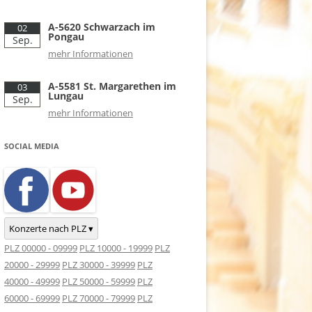
A-5620 Schwarzach im
02
Pongau
Sep.
mehr Informationen
A-5581 St. Margarethen im
03
Lungau
Sep.
mehr Informationen
SOCIAL MEDIA
Konzerte nach PLZ ▾
PLZ 00000 - 09999
PLZ 10000 - 19999
PLZ
20000 - 29999
PLZ 30000 - 39999
PLZ
40000 - 49999
PLZ 50000 - 59999
PLZ
60000 - 69999
PLZ 70000 - 79999
PLZ