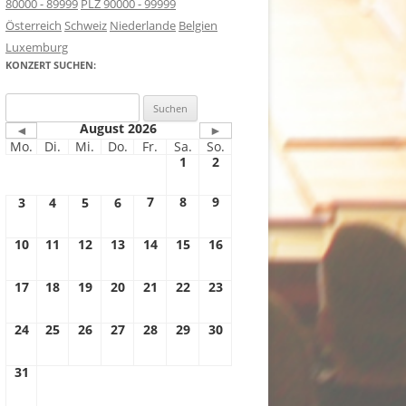
80000 - 89999
PLZ 90000 - 99999
Österreich
Schweiz
Niederlande
Belgien
Luxemburg
KONZERT SUCHEN:
Suchen
nach:
August 2026
◄
►
Mo.
Di.
Mi.
Do.
Fr.
Sa.
So.
1
2
7
8
9
3
4
5
6
10
11
12
13
14
15
16
17
18
19
20
21
22
23
24
25
26
27
28
29
30
31