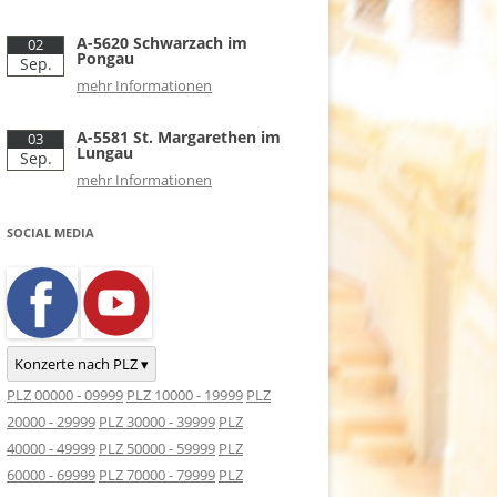
A-5620 Schwarzach im
02
Pongau
Sep.
mehr Informationen
A-5581 St. Margarethen im
03
Lungau
Sep.
mehr Informationen
SOCIAL MEDIA
Konzerte nach PLZ ▾
PLZ 00000 - 09999
PLZ 10000 - 19999
PLZ
20000 - 29999
PLZ 30000 - 39999
PLZ
40000 - 49999
PLZ 50000 - 59999
PLZ
60000 - 69999
PLZ 70000 - 79999
PLZ