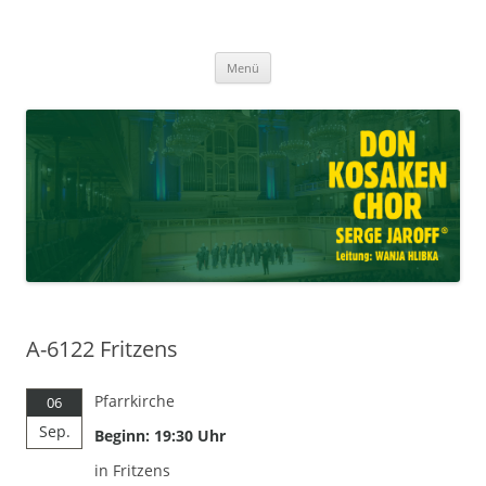
Don Kosaken Chor Serge Jaroff ®
Zum
Leitung: Wanja Hlibka
Menü
Inhalt
springen
A-6122 Fritzens
Pfarrkirche
06
Sep.
Beginn: 19:30 Uhr
in Fritzens