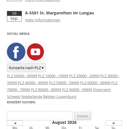
A-5581 St. Margarethen im Lungau
03
Sep.
mehr Informationen
SOCIAL MEDIA
Konzerte nach PLZ ▾
PLZ 00000 - 09999
PLZ 10000 - 19999
PLZ 20000 - 29999
PLZ 30000 -
39999
PLZ 40000 - 49999
PLZ 50000 - 59999
PLZ 60000 - 69999
PLZ
70000 - 79999
PLZ 80000 - 89999
PLZ 90000 - 99999
Österreich
Schweiz
Niederlande
Belgien
Luxemburg
KONZERT SUCHEN:
Suchen
nach:
August 2026
◄
►
Mo.
Di.
Mi.
Do.
Fr.
Sa.
So.