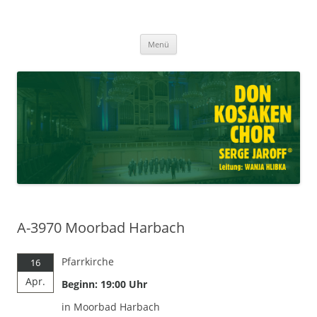
Don Kosaken Chor Serge Jaroff ®
Zum
Leitung: Wanja Hlibka
Menü
Inhalt
springen
A-3970 Moorbad Harbach
Pfarrkirche
16
Apr.
Beginn: 19:00 Uhr
in Moorbad Harbach