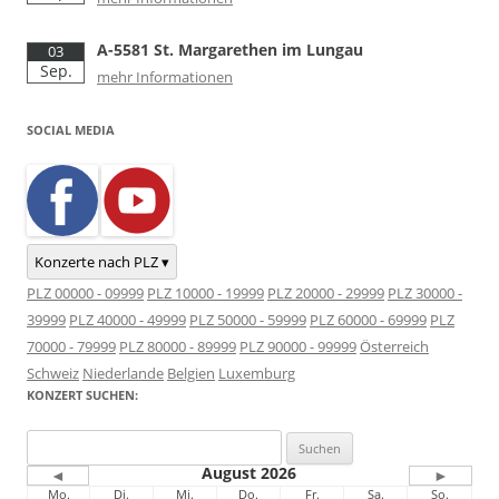
A-5581 St. Margarethen im Lungau
03
Sep.
mehr Informationen
SOCIAL MEDIA
Konzerte nach PLZ ▾
PLZ 00000 - 09999
PLZ 10000 - 19999
PLZ 20000 - 29999
PLZ 30000 -
39999
PLZ 40000 - 49999
PLZ 50000 - 59999
PLZ 60000 - 69999
PLZ
70000 - 79999
PLZ 80000 - 89999
PLZ 90000 - 99999
Österreich
Schweiz
Niederlande
Belgien
Luxemburg
KONZERT SUCHEN:
Suchen
nach:
August 2026
◄
►
Mo.
Di.
Mi.
Do.
Fr.
Sa.
So.