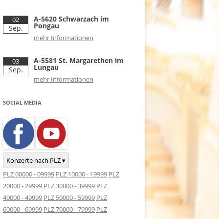
A-5620 Schwarzach im
02
Pongau
Sep.
mehr Informationen
A-5581 St. Margarethen im
03
Lungau
Sep.
mehr Informationen
SOCIAL MEDIA
Konzerte nach PLZ ▾
PLZ 00000 - 09999
PLZ 10000 - 19999
PLZ
20000 - 29999
PLZ 30000 - 39999
PLZ
40000 - 49999
PLZ 50000 - 59999
PLZ
60000 - 69999
PLZ 70000 - 79999
PLZ