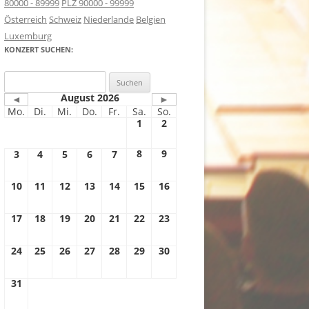
80000 - 89999
PLZ 90000 - 99999
Österreich
Schweiz
Niederlande
Belgien
Luxemburg
KONZERT SUCHEN:
Suchen
nach:
August 2026
◄
►
Mo.
Di.
Mi.
Do.
Fr.
Sa.
So.
1
2
8
9
3
4
5
6
7
10
11
12
13
14
15
16
17
18
19
20
21
22
23
24
25
26
27
28
29
30
31