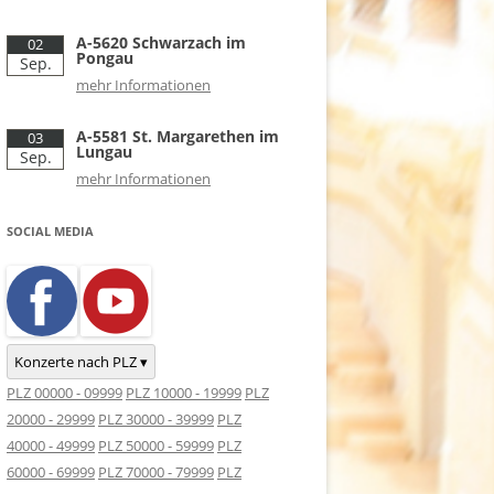
A-5620 Schwarzach im
02
Pongau
Sep.
mehr Informationen
A-5581 St. Margarethen im
03
Lungau
Sep.
mehr Informationen
SOCIAL MEDIA
Konzerte nach PLZ ▾
PLZ 00000 - 09999
PLZ 10000 - 19999
PLZ
20000 - 29999
PLZ 30000 - 39999
PLZ
40000 - 49999
PLZ 50000 - 59999
PLZ
60000 - 69999
PLZ 70000 - 79999
PLZ