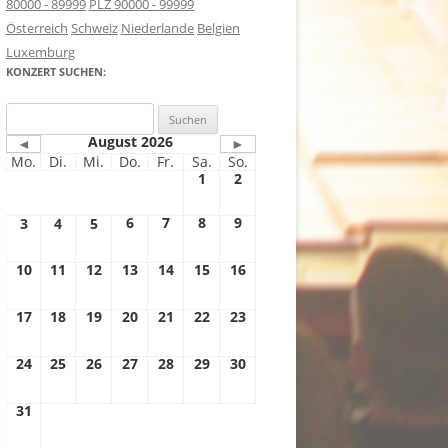
80000 - 89999
PLZ 90000 - 99999
Österreich
Schweiz
Niederlande
Belgien
Luxemburg
KONZERT SUCHEN:
Suchen
nach:
August 2026
◄
►
Mo.
Di.
Mi.
Do.
Fr.
Sa.
So.
1
2
6
7
8
9
3
4
5
10
11
12
13
14
15
16
17
18
19
20
21
22
23
24
25
26
27
28
29
30
31