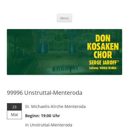
Don Kosaken Chor Serge Jaroff ®
Zum
Leitung: Wanja Hlibka
Menü
Inhalt
springen
99996 Unstruttal-Menteroda
St. Michaelis-Kirche Menteroda
23
Mai
Beginn: 19:00 Uhr
in Unstruttal-Menteroda