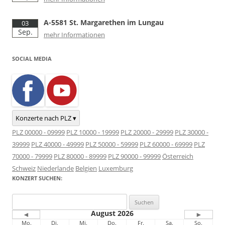
A-5581 St. Margarethen im Lungau
03
Sep.
mehr Informationen
SOCIAL MEDIA
Konzerte nach PLZ ▾
PLZ 00000 - 09999
PLZ 10000 - 19999
PLZ 20000 - 29999
PLZ 30000 -
39999
PLZ 40000 - 49999
PLZ 50000 - 59999
PLZ 60000 - 69999
PLZ
70000 - 79999
PLZ 80000 - 89999
PLZ 90000 - 99999
Österreich
Schweiz
Niederlande
Belgien
Luxemburg
KONZERT SUCHEN:
Suchen
nach:
August 2026
◄
►
Mo.
Di.
Mi.
Do.
Fr.
Sa.
So.