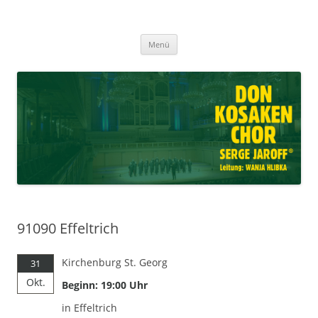
Don Kosaken Chor Serge Jaroff ®
Zum
Leitung: Wanja Hlibka
Menü
Inhalt
springen
91090 Effeltrich
Kirchenburg St. Georg
31
Okt.
Beginn: 19:00 Uhr
in Effeltrich