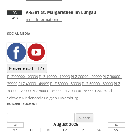
A-5581 St. Margarethen im Lungau
03
Sep.
mehr Informationen
SOCIAL MEDIA
Konzerte nach PLZ ▾
PLZ 00000 - 09999
PLZ 10000 - 19999
PLZ 20000 - 29999
PLZ 30000 -
39999
PLZ 40000 - 49999
PLZ 50000 - 59999
PLZ 60000 - 69999
PLZ
70000 - 79999
PLZ 80000 - 89999
PLZ 90000 - 99999
Österreich
Schweiz
Niederlande
Belgien
Luxemburg
KONZERT SUCHEN:
Suchen
nach:
August 2026
◄
►
Mo.
Di.
Mi.
Do.
Fr.
Sa.
So.