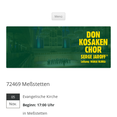
Don Kosaken Chor Serge Jaroff ®
Zum
Leitung: Wanja Hlibka
Menü
Inhalt
springen
72469 Meßstetten
Evangelische Kirche
05
Nov.
Beginn: 17:00 Uhr
in Meßstetten