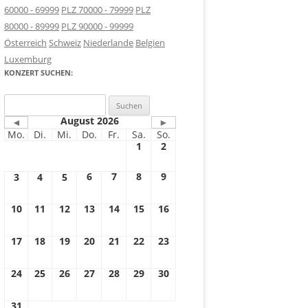
60000 - 69999
PLZ 70000 - 79999
PLZ
80000 - 89999
PLZ 90000 - 99999
Österreich
Schweiz
Niederlande
Belgien
Luxemburg
KONZERT SUCHEN:
Suchen
nach:
August 2026
◄
►
Mo.
Di.
Mi.
Do.
Fr.
Sa.
So.
1
2
6
7
8
9
3
4
5
10
11
12
13
14
15
16
17
18
19
20
21
22
23
24
25
26
27
28
29
30
31