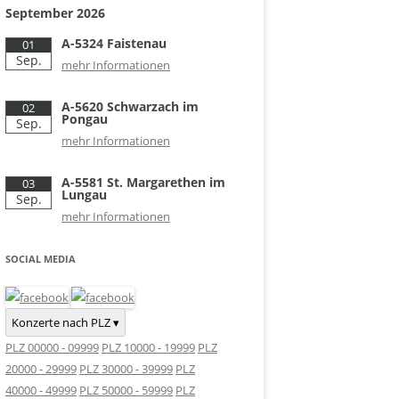
September 2026
A-5324 Faistenau
01
Sep.
mehr Informationen
A-5620 Schwarzach im
02
Pongau
Sep.
mehr Informationen
A-5581 St. Margarethen im
03
Lungau
Sep.
mehr Informationen
SOCIAL MEDIA
Konzerte nach PLZ ▾
PLZ 00000 - 09999
PLZ 10000 - 19999
PLZ
20000 - 29999
PLZ 30000 - 39999
PLZ
40000 - 49999
PLZ 50000 - 59999
PLZ