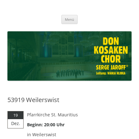
Don Kosaken Chor Serge Jaroff ®
Zum
Leitung: Wanja Hlibka
Menü
Inhalt
springen
53919 Weilerswist
Pfarrkirche St. Mauritius
19
Dez.
Beginn: 20:00 Uhr
in Weilerswist