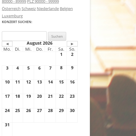
80000 - 89999
PLZ 90000 - 99999
Österreich
Schweiz
Niederlande
Belgien
Luxemburg
KONZERT SUCHEN:
Suchen
nach:
August 2026
◄
►
Mo.
Di.
Mi.
Do.
Fr.
Sa.
So.
1
2
8
9
3
4
5
6
7
10
11
12
13
14
15
16
17
18
19
20
21
22
23
24
25
26
27
28
29
30
31