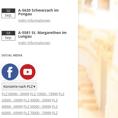
A-5620 Schwarzach im
02
Pongau
Sep.
mehr Informationen
A-5581 St. Margarethen im
03
Lungau
Sep.
mehr Informationen
SOCIAL MEDIA
Konzerte nach PLZ ▾
PLZ 00000 - 09999
PLZ 10000 - 19999
PLZ
20000 - 29999
PLZ 30000 - 39999
PLZ
40000 - 49999
PLZ 50000 - 59999
PLZ
60000 - 69999
PLZ 70000 - 79999
PLZ