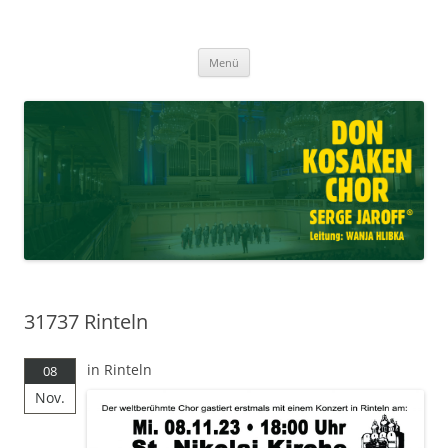
Don Kosaken Chor Serge Jaroff ®
Zum
Leitung: Wanja Hlibka
Menü
Inhalt
springen
31737 Rinteln
in Rinteln
08
Nov.