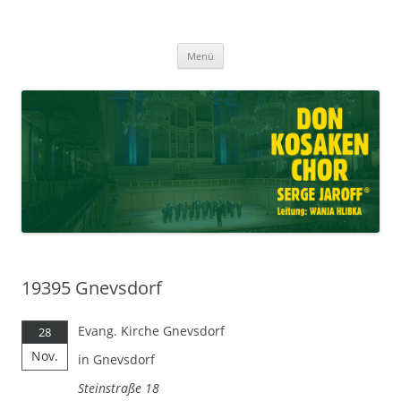
Don Kosaken Chor Serge Jaroff ®
Zum
Leitung: Wanja Hlibka
Menü
Inhalt
springen
19395 Gnevsdorf
Evang. Kirche Gnevsdorf
28
Nov.
in Gnevsdorf
Steinstraße 18