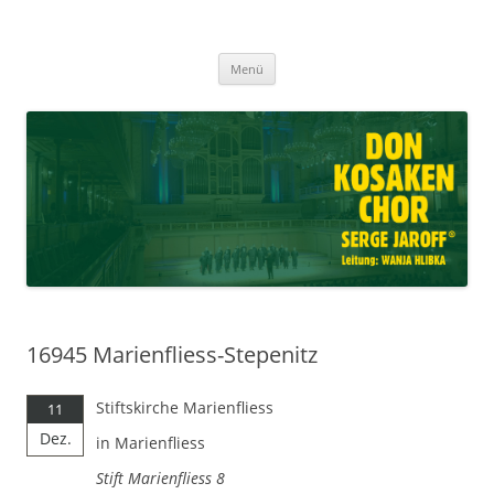
Don Kosaken Chor Serge Jaroff ®
Zum
Leitung: Wanja Hlibka
Menü
Inhalt
springen
16945 Marienfliess-Stepenitz
Stiftskirche Marienfliess
11
Dez.
in Marienfliess
Stift Marienfliess 8