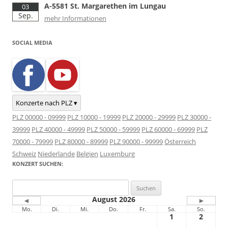
A-5581 St. Margarethen im Lungau
03
Sep.
mehr Informationen
SOCIAL MEDIA
Konzerte nach PLZ ▾
PLZ 00000 - 09999
PLZ 10000 - 19999
PLZ 20000 - 29999
PLZ 30000 -
39999
PLZ 40000 - 49999
PLZ 50000 - 59999
PLZ 60000 - 69999
PLZ
70000 - 79999
PLZ 80000 - 89999
PLZ 90000 - 99999
Österreich
Schweiz
Niederlande
Belgien
Luxemburg
KONZERT SUCHEN:
Suchen
nach:
August 2026
◄
►
Mo.
Di.
Mi.
Do.
Fr.
Sa.
So.
1
2