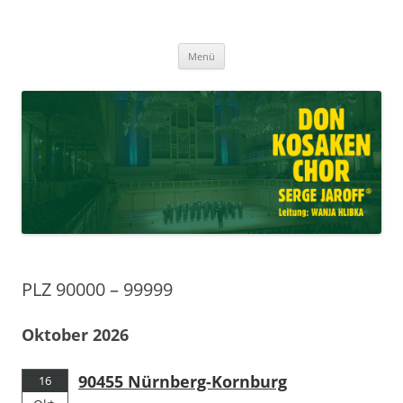
Don Kosaken Chor Serge Jaroff ®
Zum
Leitung: Wanja Hlibka
Menü
Inhalt
springen
PLZ 90000 – 99999
Oktober 2026
90455 Nürnberg-Kornburg
16