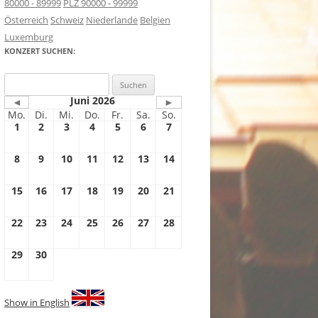
80000 - 89999
PLZ 90000 - 99999
Österreich
Schweiz
Niederlande
Belgien
Luxemburg
KONZERT SUCHEN:
Suchen
nach:
Juni 2026
◄
►
Mo.
Di.
Mi.
Do.
Fr.
Sa.
So.
1
2
3
4
5
6
7
8
9
10
11
12
13
14
15
16
17
18
19
20
21
22
23
24
25
26
27
28
29
30
Show in English