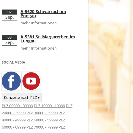
A-5620 Schwarzach im
02
Pongau
Sep.
mehr Informationen
A-5581 St. Margarethen im
03
Lungau
Sep.
mehr Informationen
SOCIAL MEDIA
Konzerte nach PLZ ▾
PLZ 00000 - 09999
PLZ 10000 - 19999
PLZ
20000 - 29999
PLZ 30000 - 39999
PLZ
40000 - 49999
PLZ 50000 - 59999
PLZ
60000 - 69999
PLZ 70000 - 79999
PLZ