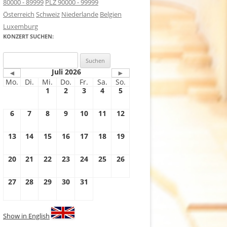
80000 - 89999
PLZ 90000 - 99999
Österreich
Schweiz
Niederlande
Belgien
Luxemburg
KONZERT SUCHEN:
Suchen
nach:
Juli 2026
◄
►
Mo.
Di.
Mi.
Do.
Fr.
Sa.
So.
1
2
3
4
5
6
7
8
9
10
11
12
13
14
15
16
17
18
19
20
21
22
23
24
25
26
27
28
29
30
31
Show in English