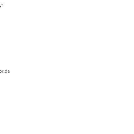
yr
or.de