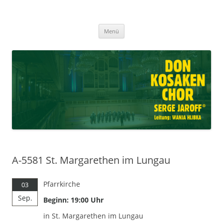
Don Kosaken Chor Serge Jaroff ®
Zum
Leitung: Wanja Hlibka
Menü
Inhalt
springen
A-5581 St. Margarethen im Lungau
Pfarrkirche
03
Sep.
Beginn: 19:00 Uhr
in St. Margarethen im Lungau