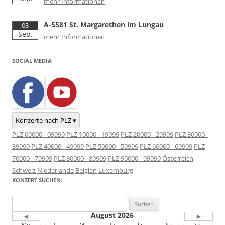
mehr Informationen
A-5581 St. Margarethen im Lungau
03
Sep.
mehr Informationen
SOCIAL MEDIA
Konzerte nach PLZ ▾
PLZ 00000 - 09999
PLZ 10000 - 19999
PLZ 20000 - 29999
PLZ 30000 -
39999
PLZ 40000 - 49999
PLZ 50000 - 59999
PLZ 60000 - 69999
PLZ
70000 - 79999
PLZ 80000 - 89999
PLZ 90000 - 99999
Österreich
Schweiz
Niederlande
Belgien
Luxemburg
KONZERT SUCHEN:
Suchen
nach:
August 2026
◄
►
Mo.
Di.
Mi.
Do.
Fr.
Sa.
So.