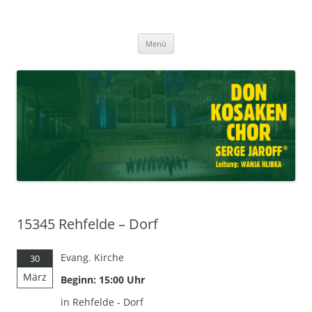
Don Kosaken Chor Serge Jaroff ®
Zum
Leitung: Wanja Hlibka
Menü
Inhalt
springen
15345 Rehfelde – Dorf
Evang. Kirche
30
März
Beginn: 15:00 Uhr
in Rehfelde - Dorf