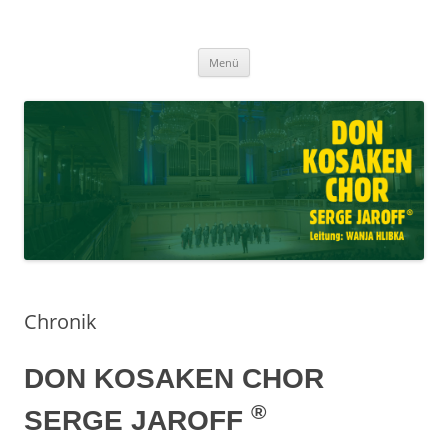
Don Kosaken Chor Serge Jaroff ®
Zum
Leitung: Wanja Hlibka
Menü
Inhalt
springen
Chronik
DON KOSAKEN CHOR
®
SERGE JAROFF