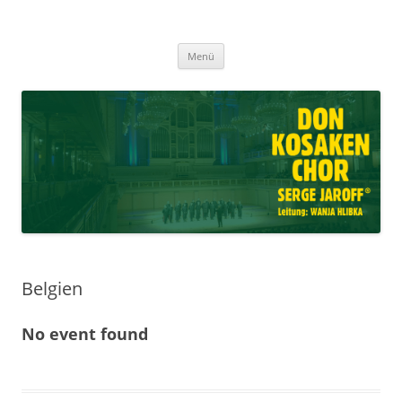
Don Kosaken Chor Serge Jaroff ®
Zum
Leitung: Wanja Hlibka
Menü
Inhalt
springen
Belgien
No event found