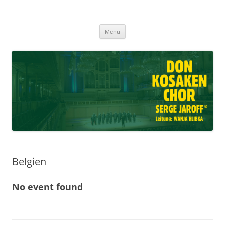
Don Kosaken Chor Serge Jaroff ®
Zum
Leitung: Wanja Hlibka
Menü
Inhalt
springen
Belgien
No event found