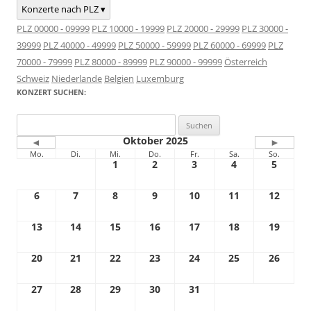
Konzerte nach PLZ ▾
PLZ 00000 - 09999
PLZ 10000 - 19999
PLZ 20000 - 29999
PLZ 30000 -
39999
PLZ 40000 - 49999
PLZ 50000 - 59999
PLZ 60000 - 69999
PLZ
70000 - 79999
PLZ 80000 - 89999
PLZ 90000 - 99999
Österreich
Schweiz
Niederlande
Belgien
Luxemburg
KONZERT SUCHEN:
Suchen
nach:
Oktober 2025
◄
►
Mo.
Di.
Mi.
Do.
Fr.
Sa.
So.
1
2
3
4
5
6
7
8
9
10
11
12
13
14
15
16
17
18
19
20
21
22
23
24
25
26
27
28
29
30
31