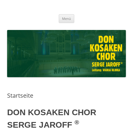
Don Kosaken Chor Serge Jaroff ®
Zum
Leitung: Wanja Hlibka
Menü
Inhalt
springen
Startseite
DON KOSAKEN CHOR
®
SERGE JAROFF