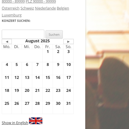
80000 - 89999
PLZ 90000 - 99999
Österreich
Schweiz
Niederlande
Belgien
Luxemburg
KONZERT SUCHEN:
Suchen
nach:
August 2025
◄
►
Mo.
Di.
Mi.
Do.
Fr.
Sa.
So.
1
2
3
4
5
6
7
8
9
10
11
12
13
14
15
16
17
18
19
20
21
22
23
24
25
26
27
28
29
30
31
Show in English