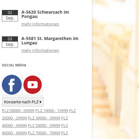
A-5620 Schwarzach im
02
Pongau
Sep.
mehr Informationen
A-5581 St. Margarethen im
03
Lungau
Sep.
mehr Informationen
SOCIAL MEDIA
Konzerte nach PLZ ▾
PLZ 00000 - 09999
PLZ 10000 - 19999
PLZ
20000 - 29999
PLZ 30000 - 39999
PLZ
40000 - 49999
PLZ 50000 - 59999
PLZ
60000 - 69999
PLZ 70000 - 79999
PLZ