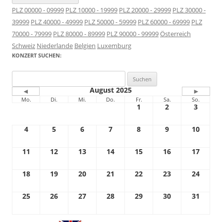
PLZ 00000 - 09999
PLZ 10000 - 19999
PLZ 20000 - 29999
PLZ 30000 -
39999
PLZ 40000 - 49999
PLZ 50000 - 59999
PLZ 60000 - 69999
PLZ
70000 - 79999
PLZ 80000 - 89999
PLZ 90000 - 99999
Österreich
Schweiz
Niederlande
Belgien
Luxemburg
KONZERT SUCHEN:
Suchen
nach:
August 2025
◄
►
Mo.
Di.
Mi.
Do.
Fr.
Sa.
So.
1
2
3
4
5
6
7
8
9
10
11
12
13
14
15
16
17
18
19
20
21
22
23
24
25
26
27
28
29
30
31