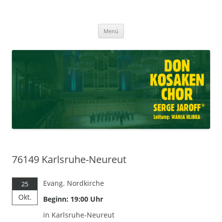
Don Kosaken Chor Serge Jaroff ®
Zum
Leitung: Wanja Hlibka
Menü
Inhalt
springen
76149 Karlsruhe-Neureut
Evang. Nordkirche
25
Okt.
Beginn: 19:00 Uhr
in Karlsruhe-Neureut