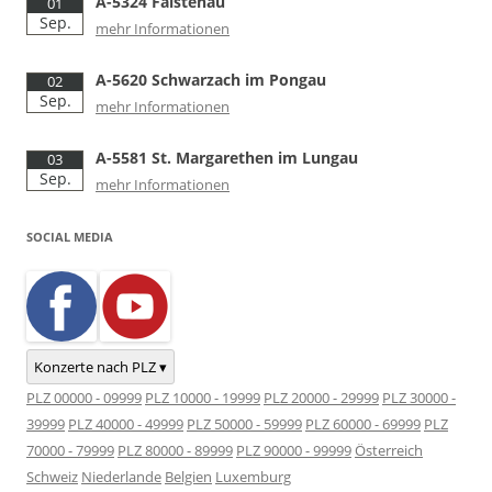
A-5324 Faistenau
01
Sep.
mehr Informationen
A-5620 Schwarzach im Pongau
02
Sep.
mehr Informationen
A-5581 St. Margarethen im Lungau
03
Sep.
mehr Informationen
SOCIAL MEDIA
Konzerte nach PLZ ▾
PLZ 00000 - 09999
PLZ 10000 - 19999
PLZ 20000 - 29999
PLZ 30000 -
39999
PLZ 40000 - 49999
PLZ 50000 - 59999
PLZ 60000 - 69999
PLZ
70000 - 79999
PLZ 80000 - 89999
PLZ 90000 - 99999
Österreich
Schweiz
Niederlande
Belgien
Luxemburg