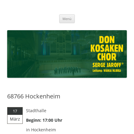
Don Kosaken Chor Serge Jaroff ®
Zum
Leitung: Wanja Hlibka
Menü
Inhalt
springen
68766 Hockenheim
Stadthalle
17
März
Beginn: 17:00 Uhr
in Hockenheim