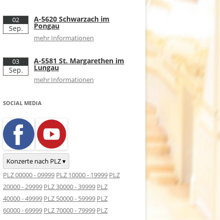
A-5620 Schwarzach im
02
Pongau
Sep.
mehr Informationen
A-5581 St. Margarethen im
03
Lungau
Sep.
mehr Informationen
SOCIAL MEDIA
Konzerte nach PLZ ▾
PLZ 00000 - 09999
PLZ 10000 - 19999
PLZ
20000 - 29999
PLZ 30000 - 39999
PLZ
40000 - 49999
PLZ 50000 - 59999
PLZ
60000 - 69999
PLZ 70000 - 79999
PLZ