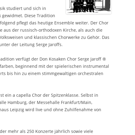
ik studiert und sich in
 gewidmet. Diese Tradition
 folgend pflegt das heutige Ensemble weiter. Der Chor
e aus der russisch-orthodoxen Kirche, als auch die
Volksweisen und klassischen Chorwerke zu Gehör. Das
nter der Leitung Serge Jaroffs.
adition verfügt der Don Kosaken Chor Serge Jaroff ®
gfarben, beginnend mit der spielerischen instrumental
rts bis hin zu einem stimmgewaltigen orchestralen
t ein a capella Chor der Spitzenklasse. Selbst in
alle Hamburg, der Messehalle Frankfurt/Main,
us Leipzig wird live und ohne Zuhilfenahme von
eder mehr als 250 Konzerte jährlich sowie viele