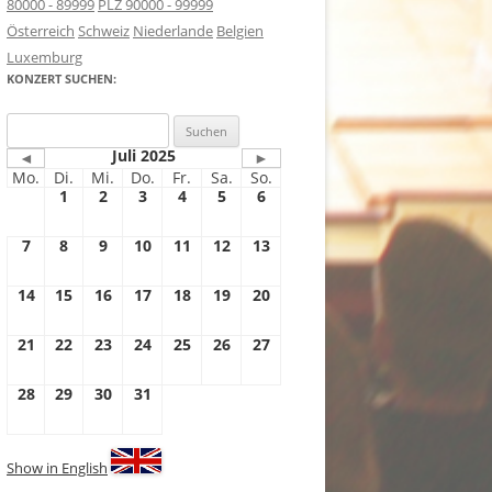
80000 - 89999
PLZ 90000 - 99999
Österreich
Schweiz
Niederlande
Belgien
Luxemburg
KONZERT SUCHEN:
Suchen
nach:
Juli 2025
◄
►
Mo.
Di.
Mi.
Do.
Fr.
Sa.
So.
1
2
3
4
5
6
7
8
9
10
11
12
13
14
15
16
17
18
19
20
21
22
23
24
25
26
27
28
29
30
31
Show in English